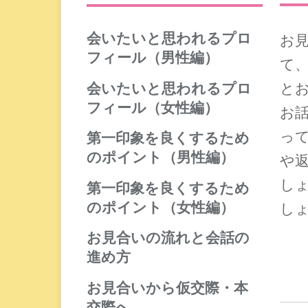
会いたいと思われるプロ
お
フィール（男性編）
て
婚活におけるプロフィールと
会いたいと思われるプロ
と
は
フィール（女性編）
お
人の心を捉える笑顔の写真
婚活におけるプロフィールと
っ
お写真の大きさやポーズ
第一印象を良くするため
は
お写真のポイント
のポイント（男性編）
や
人の心を捉える笑顔の写真
趣味や休日の過ごし方
「清潔感」と「誠実さ」が大
し
お写真の大きさやポーズ
第一印象を良くするため
自己紹介の書き方
切
お写真のポイント
のポイント（女性編）
し
お相手への希望
お見合いでの表情と声のポイ
趣味や休日の過ごし方
ント
表情、声、姿勢のポイント
お見合いの流れと会話の
自己紹介の書き方
お話しをする時のポイント
お話しをする時のポイント
進め方
お相手への希望
服装、髪型、爪、髭のポイン
服装のポイント
お見合い成立後の準備
ト
お見合いから仮交際・本
メイクや髪型のポイント
待ち合わせと初対面の挨拶
交際へ