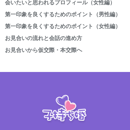
婚活におけるプロフィールとは
会いたいと思われるプロフィール（女性編）
人の心を捉える笑顔の写真
婚活におけるプロフィールとは
第一印象を良くするためのポイント（男性編）
お写真の大きさやポーズ
人の心を捉える笑顔の写真
お写真のポイント
「清潔感」と「誠実さ」が大切
第一印象を良くするためのポイント（女性編）
お写真の大きさやポーズ
趣味や休日の過ごし方
お見合いでの表情と声のポイント
お写真のポイント
自己紹介の書き方
表情、声、姿勢のポイント
お見合いの流れと会話の進め方
お話しをする時のポイント
趣味や休日の過ごし方
お相手への希望
お話しをする時のポイント
服装、髪型、爪、髭のポイント
自己紹介の書き方
お見合い成立後の準備
お見合いから仮交際・本交際へ
服装のポイント
お相手への希望
待ち合わせと初対面の挨拶
メイクや髪型のポイント
仮交際に進むための3つのポイント
自己紹介・注文・お話しの内容
仮交際から初めてのデートへ
お見合い終了時とお会計とお見送り
仮交際から成婚を前提とした本交際へ